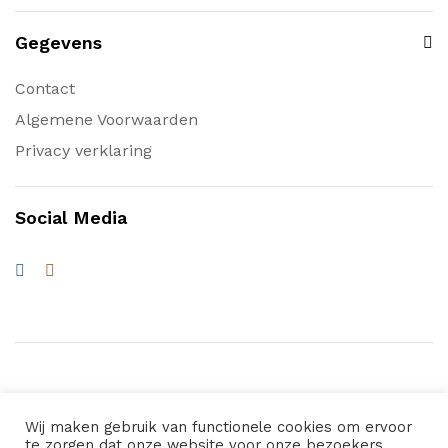
Gegevens
Contact
Algemene Voorwaarden
Privacy verklaring
Social Media
Wij maken gebruik van functionele cookies om ervoor
© 2026 Waterwagens.nl. All Rights Reserved
te zorgen dat onze website voor onze bezoekers