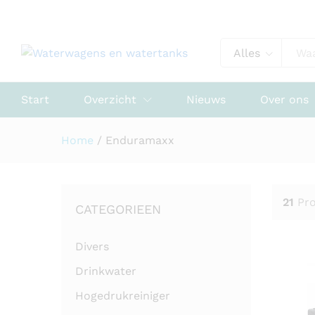
Alles
Start
Overzicht
Nieuws
Over ons
Home
/
Enduramaxx
21
Pr
CATEGORIEEN
Divers
Drinkwater
Hogedrukreiniger