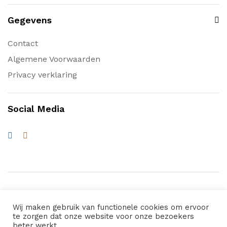
Gegevens
Contact
Algemene Voorwaarden
Privacy verklaring
Social Media
Wij maken gebruik van functionele cookies om ervoor
te zorgen dat onze website voor onze bezoekers
© 2026 Waterwagens.nl. All Rights Reserved
beter werkt.