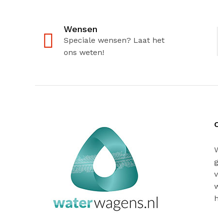
Wensen
Speciale wensen? Laat het
ons weten!
W
v
w
h