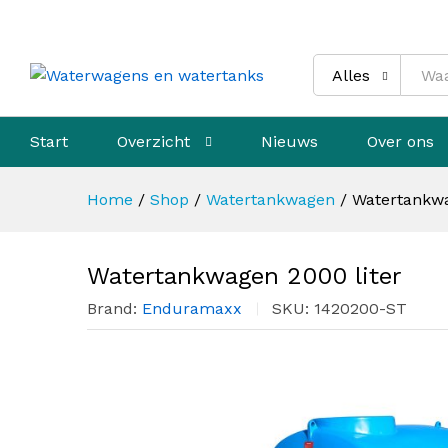
Watertankwagen 2000 liter
Beschrijving
Specificaties
Alles
Start
Overzicht
Nieuws
Over ons
Home
/
Shop
/
Watertankwagen
/
Watertankwa
Watertankwagen 2000 liter
Brand:
Enduramaxx
SKU:
1420200-ST